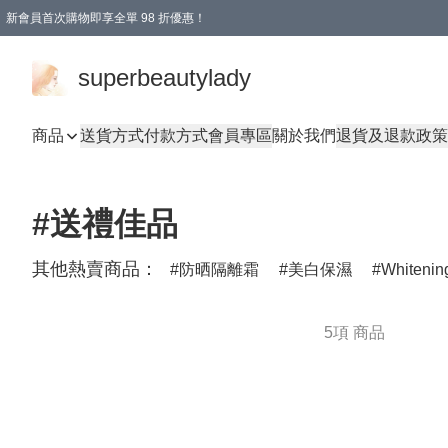
新會員首次購物即享全單 98 折優惠！
會員折扣優惠
superbeautylady
商品
送貨方式
付款方式
會員專區
關於我們
退貨及退款政策
#送禮佳品
其他熱賣商品：
防晒隔離霜
美白保濕
Whitenin
5項 商品