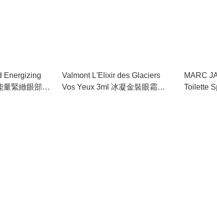
d Energizing
Valmont L'Elixir des Glaciers
MARC JA
黃金能量緊緻眼部精
Vos Yeux 3ml 冰凝金裝眼霜
Toilette 
#940011
克雅克布
升(簡裝)