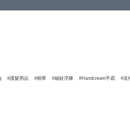
g
護髮用品
精華
細紋浮腫
Handcream手霜
送