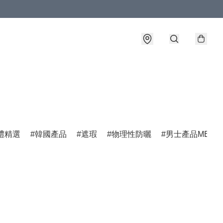
禮精選
韓國產品
遮瑕
物理性防曬
男士產品MEN