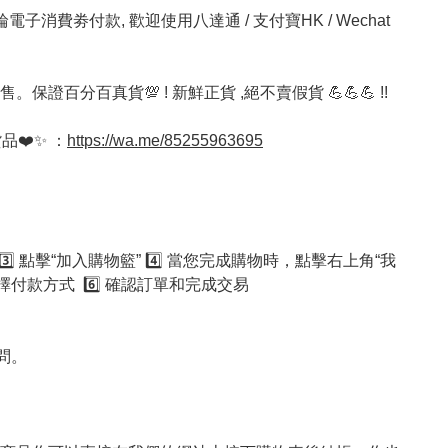
新一輪電子消費劵付款, 歡迎使用八達通 / 支付寶HK / Wechat 
分百真貨💯 ! 新鮮正貨 ,絕不賣假貨 💪💪💪 !! 
品❤️✨ ：
https://wa.me/85255963695
心水產品  3️⃣ 點擊“加入購物籃” 4️⃣ 當您完成購物時，點擊右上角“我
付款方式  6️⃣ 確認訂單和完成交易

問。
