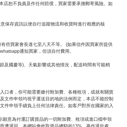
 本店恕不負責及作任何賠償，買家需要承擔郵寄風險。如
，請注意保存資訊以便自行追蹤物流和收貨時進行相應的核
，但有些買家會長達七至八天不等。 (如果信件因買家所提供
atsapp通知買家，但須自付費用。

誕節及國慶等)、天氣影響或其他情況，配送時間有可能稍
入口者，你可能需要繳付附加費、各種稅項，或就有關貨
及文件申領均視乎運送目的地的法例而定，本店不能控制
文件申領手續負上任何法律責任。如客戶對所在國家的入
表示願意為付運訂購貨品的一切附加費、稅項或進口檔申領
而遭退回，本網站會收取貨品總額的13%，再作退款處