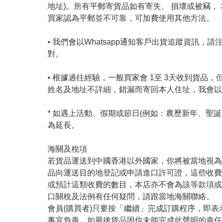
地址)。所有平郵寄貨品如有寄失、 損壞或被竊，
買家認為平郵並不可靠，可加費使用其他方法。

• 我們會以Whatsapp通知客戶出貨追蹤資訊
對。

• 根據過往經驗，一般買家會 1至 3天收到貨品
姓名及地址不詳細，錯漏而寄回本人住址，我會以wh
* 如遇上活動、假期或節日(例如：農歷新年、聖
為延長。

海關及稅項

若貨品運送到中國香港以外國家，你將被當地視為
品向運送目的地登記或申請進口許可證，這些收費
或預計這類收費的數目，本店亦不會為該等款項或
口關稅及法例有任何疑問，請跟當地海關聯絡。

會員(購買者)只要按「繼續」完成訂購程序，即
事宜負責。如最後貨品因你未能完成此聲明的責任