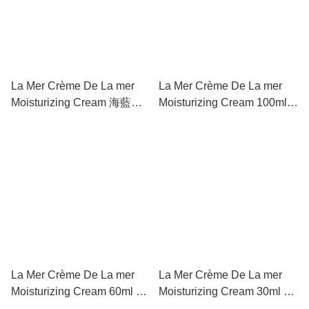
La Mer Crème De La mer
La Mer Crème De La mer
Moisturizing Cream 海藍之
Moisturizing Cream 100ml
謎精華面霜
海藍之謎精華面霜 #28EP
La Mer Crème De La mer
La Mer Crème De La mer
Moisturizing Cream 60ml 海
Moisturizing Cream 30ml 海
藍之謎精華面霜 #3320
藍之謎精華面霜 #3328