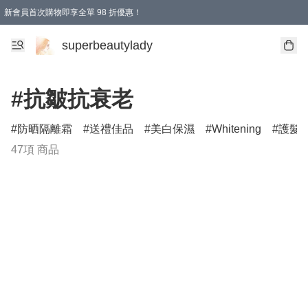
新會員首次購物即享全單 98 折優惠！
會員折扣優惠
superbeautylady
#抗皺抗衰老
防晒隔離霜
送禮佳品
美白保濕
Whitening
護髮
47項 商品