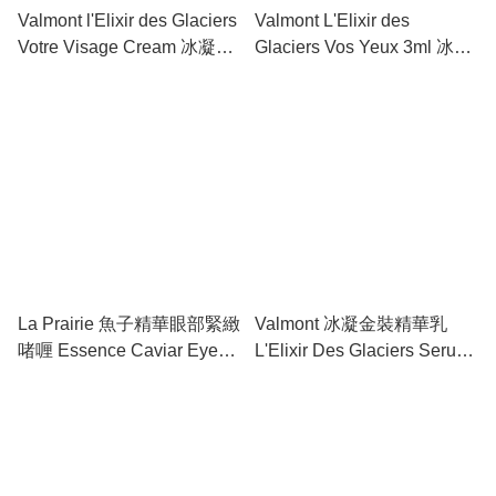
Valmont l'Elixir des Glaciers
Valmont L'Elixir des
Votre Visage Cream 冰凝金
Glaciers Vos Yeux 3ml 冰凝
裝面霜
金裝眼霜 #940011
La Prairie 魚子精華眼部緊緻
Valmont 冰凝金裝精華乳
啫喱 Essence Caviar Eye
L'Elixir Des Glaciers Serum
Complex 15ml #24272
Precieux 30ml #900031