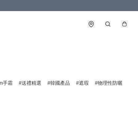
am手霜
送禮精選
韓國產品
遮瑕
物理性防曬
男