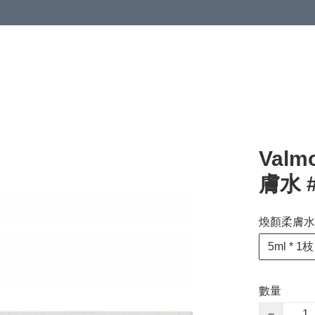
Valm
膚水 #
煥顏柔膚水5
5ml * 1枝
數量
−