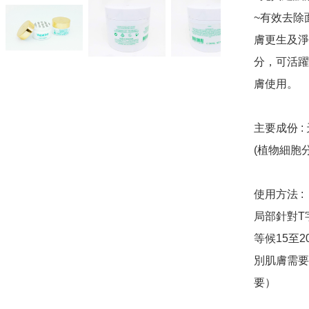
~有效去除
膚更生及淨
分，可活躍
膚使用。

主要成份 :
(植物細胞
使用方法 
局部針對T
等候15至
別肌膚需要
要）
