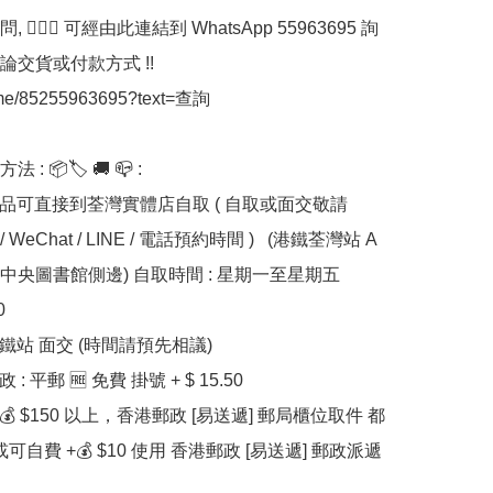
 💁🏼‍♀ 可經由此連結到 WhatsApp 55963695 詢
交貨或付款方式 !!

.me/85255963695?text=查詢

: 📦🏷 🚚 📪 :

貨品可直接到荃灣實體店自取 ( 自取或面交敬請 
 / WeChat / LINE / 電話預約時間 )   (港鐵荃灣站 A 
央圖書館側邊) 自取時間 : 星期一至星期五  


港鐵站 面交 (時間請預先相議) 

 : 平郵 🆓 免費 掛號 + $ 15.50

滿💰 $150 以上，香港郵政 [易送遞] 郵局櫃位取件 都
或可自費 +💰 $10 使用 香港郵政 [易送遞] 郵政派遞