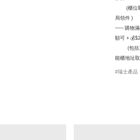
         (櫃位取件收件人可選擇配合方便個人時間往任何一間郵
局領件 )

~~~ 購物
額可 + 💰$
          (包括直接送住宅 / 寫字樓 /  順豐站網點提取或於順便智
能櫃地址取
瑞士產品