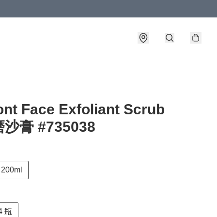
nt Face Exfoliant Scrub
沙膏 #735038
200ml
4 瓶