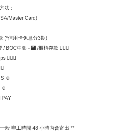
方法 :

A/Master Card)

付款 (*信用卡免息分3期) 

/ BOC中銀 - 🏧 /櫃枱存款 💁🏼‍♀

 💁🏼‍♀

‍♀

S ☺

☺

IPAY

一般 辦工時間 48 小時內會寄出.**
