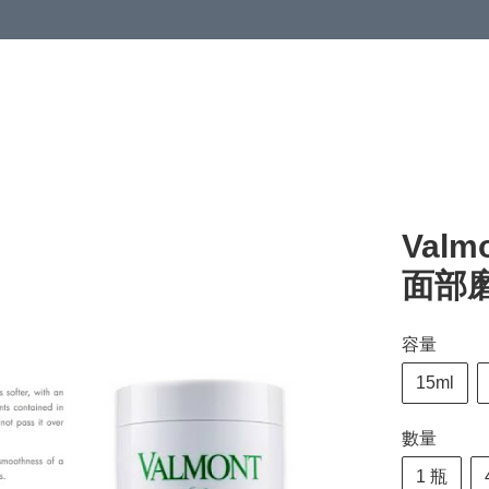
Valmo
面部磨
容量
15ml
數量
1 瓶