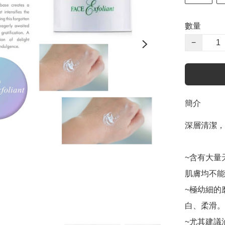
數量
−
簡介
深層清潔，
~含有大量
肌膚均不能
~極幼細的
白、柔滑。

~尤其建議