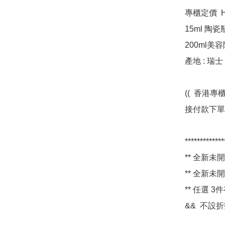
專櫃定價  HKD
15ml 陶瓷瓶 
200ml美容院
產地 : 瑞士 

((  香
接付款下單即
*************
** 全新未開封
** 全新未開封
** 任選 3
&&  不設