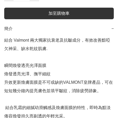
加至購物車
簡介
−
結合 Valmont 兩大獨家抗衰老及抗皺成分，有效改善黯啞
欠神采、缺水乾紋肌膚.

瞬間煥發透亮光澤面膜

煥發透亮光澤、撫平細紋

升效更新煥膚面膜是不可或缺的VALMONT皇牌產品，可在
短短幾分鐘內提亮膚色並填平皺紋，消除疲勞跡象。

 結合乳霜的細膩幼滑觸感及煥膚面膜的特性，即時為黯淡
倦容煥發持久而剔透的年輕光采。
