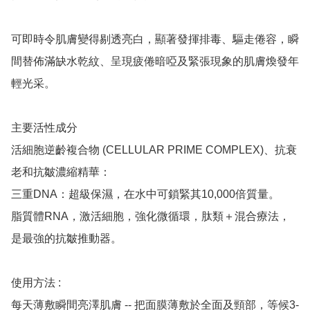
可即時令肌膚變得剔透亮白，顯著發揮排毒、驅走倦容，瞬
間替佈滿缺水乾紋、呈現疲倦暗啞及緊張現象的肌膚煥發年
輕光采。

主要活性成分

活細胞逆齡複合物 (CELLULAR PRIME COMPLEX)、抗衰
老和抗皺濃縮精華：

三重DNA：超級保濕，在水中可鎖緊其10,000倍質量。

脂質體RNA，激活細胞，強化微循環，肽類＋混合療法，
是最強的抗皺推動器。

使用方法 : 

每天薄敷瞬間亮澤肌膚 -- 把面膜薄敷於全面及頸部，等候3-