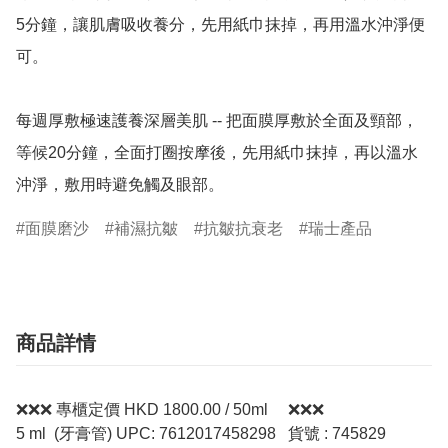
5分鐘，讓肌膚吸收養分，先用紙巾抹掉，再用溫水沖淨便
可。

每週厚敷極速護養深層美肌 -- 把面膜厚敷於全面及頸部，
等候20分鐘，全面打圈按摩後，先用紙巾抹掉，再以溫水
沖淨，敷用時避免觸及眼部。
面膜磨沙
補濕抗皺
抗皺抗衰老
瑞士產品
商品詳情
❌❌❌ 專櫃定價 HKD 1800.00 / 50ml ❌❌❌
5 ml (牙膏管) UPC: 7612017458298 貨號 : 745829