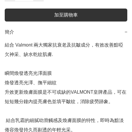
加至購物車
簡介
−
結合 Valmont 兩大獨家抗衰老及抗皺成分，有效改善黯啞
欠神采、缺水乾紋肌膚.

瞬間煥發透亮光澤面膜

煥發透亮光澤、撫平細紋

升效更新煥膚面膜是不可或缺的VALMONT皇牌產品，可在
短短幾分鐘內提亮膚色並填平皺紋，消除疲勞跡象。

 結合乳霜的細膩幼滑觸感及煥膚面膜的特性，即時為黯淡
倦容煥發持久而剔透的年輕光采。
