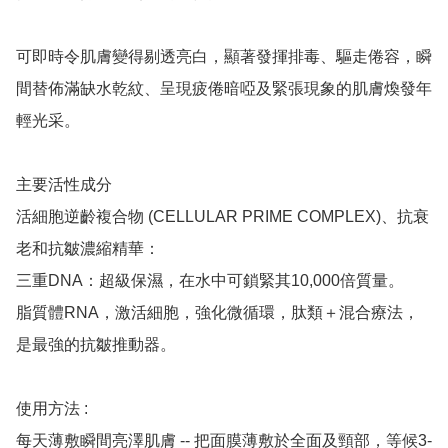
可即時令肌膚變得剔透亮白，顯著發揮排毒、驅走倦容，瞬
間替佈滿缺水乾紋、呈現疲倦暗啞及緊張現象的肌膚煥發年
輕光采。

主要活性成分

活細胞逆齡複合物 (CELLULAR PRIME COMPLEX)、抗衰
老和抗皺濃縮精華：

三重DNA：超級保濕，在水中可鎖緊其10,000倍質量。

脂質體RNA，激活細胞，強化微循環，肽類＋混合療法，
是最強的抗皺推動器。

使用方法 : 

每天薄敷瞬間亮澤肌膚 -- 把面膜薄敷於全面及頸部，等候3-