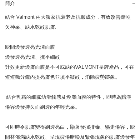
簡介
−
結合 Valmont 兩大獨家抗衰老及抗皺成分，有效改善黯啞
欠神采、缺水乾紋肌膚.

瞬間煥發透亮光澤面膜

煥發透亮光澤、撫平細紋

升效更新煥膚面膜是不可或缺的VALMONT皇牌產品，可在
短短幾分鐘內提亮膚色並填平皺紋，消除疲勞跡象。

 結合乳霜的細膩幼滑觸感及煥膚面膜的特性，即時為黯淡
倦容煥發持久而剔透的年輕光采。

可即時令肌膚變得剔透亮白，顯著發揮排毒、驅走倦容，瞬
間替佈滿缺水乾紋、呈現疲倦暗啞及緊張現象的肌膚煥發年