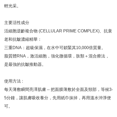
輕光采。

主要活性成分

活細胞逆齡複合物 (CELLULAR PRIME COMPLEX)、抗衰
老和抗皺濃縮精華：

三重DNA：超級保濕，在水中可鎖緊其10,000倍質量。

脂質體RNA，激活細胞，強化微循環，肽類＋混合療法，
是最強的抗皺推動器。

使用方法 : 

每天薄敷瞬間亮澤肌膚 -- 把面膜薄敷於全面及頸部，等候3-
5分鐘，讓肌膚吸收養分，先用紙巾抹掉，再用溫水沖淨便
可。
