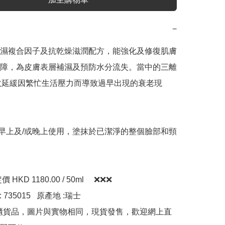
−
濕複合因子及抗乾燥滋潤配方，能強化及修復肌膚
障，為皮膚表層補濕及預防水分流失。當中的三離
效延緩因繁忙生活壓力而導致過早出現的衰老現
: 早上及/或晚上使用，塗抹於已潔淨的整個臉部和頸
KD 1180.00 / 50ml     ❌❌❌

: 735015   原產地 :瑞士 
