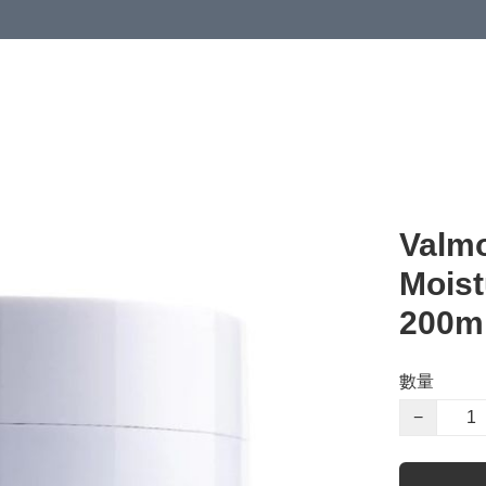
Valm
Moist
200ml
數量
−