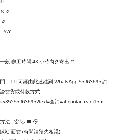
‍♀

S ☺

☺

IPAY

一般 辦工時間 48 小時內會寄出.**

 💁🏼‍♀ 可經由此連結到 WhatsApp 55963695 詢
交貨或付款方式 !!

a.me/85255963695?text=查詢valmontacream15ml

: 📦🏷 🚚 📪 :

港鐵站 面交 (時間請預先相議) 
