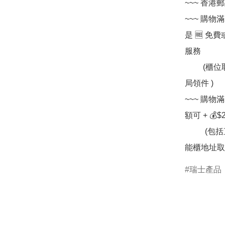
~~~ 香港郵政
~~~ 購物
是 🆓 免費
服務

         (櫃位取件收件人可選擇配合方便個人時間往任何一間郵
局領件 )

~~~ 購物
額可 + 💰$
          (包括直接送住宅 / 寫字樓 /  順豐站網點提取或於順便智
能櫃地址取
瑞士產品