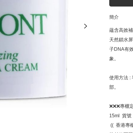
簡介
蘊含高效補
天然鎖水屏
子DNA有
象。

使用方法 
部。

❌❌❌專櫃定價 H
15ml  貨號 
 ((  香港專櫃貨品，圖片與實物相同，現貨發售，歡迎網上直