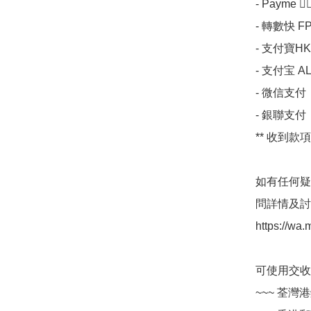
- Payme 💁🏼
- 轉數快 FP
- 支付寶HK 
- 支付宝 AL
- 微信支付 

- 銀聯支付 

** 收到款項
如有任何疑問,
問詳情及討論
https://w
可使用交收方法 
~~~ 荃灣