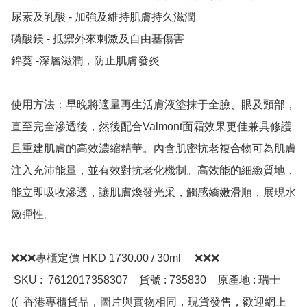
尿素及乳酸 - 加強及維持肌膚持久滋潤

磷酸鎂 - 抵禦外來刺激及自由基傷害

錦葵 -深層滋潤，防止肌膚發炎

使用方法：早晚將適量再生活膚液塗抹于全臉、眼及頸部，
直至完全滲透後，然後配合Valmont面霜效果更佳兼具修護
且重建肌膚的高效濃縮精華。內含肌密抗老複合物可為肌膚
注入充沛能量，並有效對抗老化機制。高效能的細緻質地，
能立即吸收滲透，讓肌膚煥發光采，觸感嬌嫩滑順，展現水
嫩彈性。 

❌❌❌專櫃定價 HKD 1730.00 / 30ml     ❌❌❌

 SKU :  7612017358307    貨號 : 735830    原產地 : 瑞士    
((  香港專櫃貨品，圖片與實物相同，現貨發售，歡迎網上