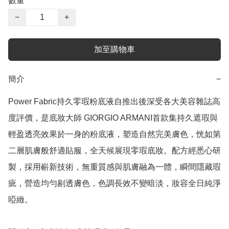
數量
−
+
加至購物車
簡介
−
Power Fabric持久零瑕粉底液自推出後深受各大美容雜誌高
度評價，是底妝大師 GIORGIO ARMANI首款集持久遮瑕與
輕盈透亮效果於一身的粉底液，塑造自然完美膚色，恍如第
二層肌膚般舒適貼服，全天候展現零瑕底妝。配方經悉心研
製，採用嶄新技術，無重質感與肌膚融為一體，瞬間隱藏瑕
疵，營造均勻剔透膚色，色調長效不變暗淡，妝容全日純淨
啞緻。
