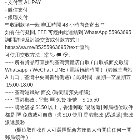
- 支付宝 ALIPAY
- 微信支付
- 銀聯支付
** 收到款項一般 辦工時間 48 小時內會寄出.**
如有任何疑問, 💁🏼‍♀ 可經由此連結到 WhatsApp 55963695
詢問詳情及討論交貨或付款方式 !!
https://wa.me/85255963695?text=查詢
可使用交收方法 : 📦🏷 🚚 📪 :
~~~ 所有貨品可直接到荃灣實體店自取 ( 自取或面交敬請
Whatsapp / WeChat / LINE / 電話預約時間 ) (港鐵荃灣站
A 出口，荃灣中央圖書館側邊) 自取時間 : 星期一至星期五
15:00-18:00
~~~ 荃灣港鐵站 面交 (時間請預先相議)
~~~ 香港郵政 : 平郵 🆓 免費 掛號 + $ 15.50
~~~ 購物滿💰 $150 以上，香港郵政 [易送遞] 郵局櫃位取件
都是 🆓 免費或可自費 +💰 $10 使用 香港郵政 [易送遞] 郵政
派遞服務
(櫃位取件收件人可選擇配合方便個人時間往任何一間
郵局領件 )