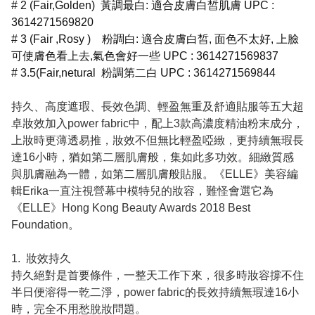
# 2 (Fair,Golden) 黃調最白: 適合皮膚白皙肌膚 UPC :
3614271569820
# 3 (Fair ,Rosy ) 粉調白: 適合皮膚白皙, 面色不太好, 上臉
可使膚色看上去,氣色會好一些 UPC : 3614271569837
# 3.5(Fair,netural 粉調第二白 UPC : 3614271569844
持久、高度遮瑕、長效色調、輕盈無重及舒適貼服等五大超
卓妝效加入power fabric中，配上3款高濃度精油粉末成分，
上妝時更薄透易推，妝效不但無比輕盈啞緻，更持續無瑕長
達16小時，猶如第二層肌膚般，集如此多功效。細緻質感
與肌膚融為一體，如第二層肌膚般貼服。《ELLE》美容編
輯Erika一直注視營幕中模特兒的妝容，難怪會選它為
《ELLE》Hong Kong Beauty Awards 2018 Best
Foundation。
1. 妝效持久
持久絕對是首要條件，一整天工作下來，很多時妝容撐不住
半日便溶得一乾二淨，power fabric的長效持續無瑕達16小
時，完全不用愁脫妝問題。