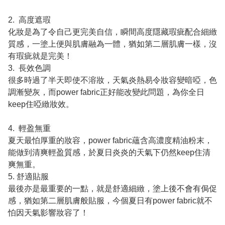
2. 高度遮瑕
化妝是為了令自己更完美自信，瞬間高度隱藏瑕疵配合細緻
質感，一塗上便與肌膚融為一體，猶如第二層肌膚一樣，沒
有瑕疵就是完美！
3. 長效色調
很多時過了半天即使不溶妝，天氣炎熱易令妝容變暗啞，色
調漸變灰，而power fabric正好能改變此問題，為你全日
keep住啞緻妝效。
4. 輕盈無重
夏天最怕厚重的妝容，power fabric蘊含高濃度精油粉末，
能做到清爽輕盈質感，於夏日炎炎的天氣下仍然keep住清
爽無重。
5. 舒適貼服
最後亦是最重要的一點，就是舒適細緻，塗上後不會有侷促
感，猶如第二層肌膚般貼服，今個夏日有power fabric就不
怕因天氣影響妝容了！