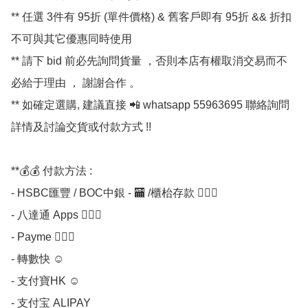
** 任選 3件有 95折 (單件價格) & 舊客戶即有 95折 && 折扣
不可與其它優惠同時使用

** 請下 bid 前必先詢問貨量 ，否則本店有權取消交易而不
必給于理由 ， 謝謝合作 。

** 如確定選購, 建議直接 📲 whatsapp 55963695 聯絡詢問
詳情及討論交貨或付款方式 !!

**💰💰 付款方法 :

- HSBC匯豐 / BOC中銀 - 🏧 /櫃枱存款 💁🏼‍♀

- 八達通 Apps 💁🏼‍♀

- Payme 💁🏼‍♀

- 轉數快 ☺

- 支付寶HK ☺

- 支付宝 ALIPAY
