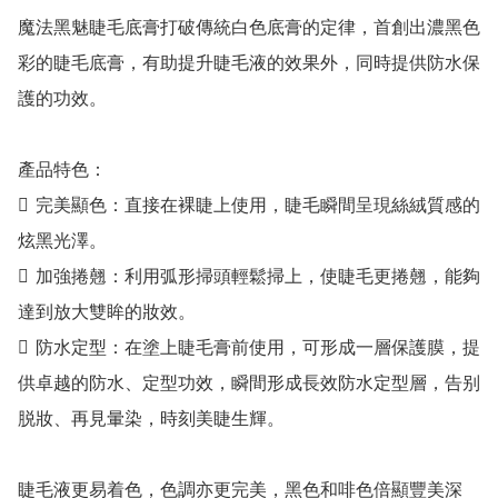
魔法黑魅睫毛底膏打破傳統白色底膏的定律，首創出濃黑色
彩的睫毛底膏，有助提升睫毛液的效果外，同時提供防水保
護的功效。

產品特色：

	完美顯色：直接在裸睫上使用，睫毛瞬間呈現絲絨質感的
炫黑光澤。

	加強捲翹：利用弧形掃頭輕鬆掃上，使睫毛更捲翹，能夠
達到放大雙眸的妝效。

	防水定型：在塗上睫毛膏前使用，可形成一層保護膜，提
供卓越的防水、定型功效，瞬間形成長效防水定型層，告别
脱妝、再見暈染，時刻美睫生輝。

睫毛液更易着色，色調亦更完美，黑色和啡色倍顯豐美深