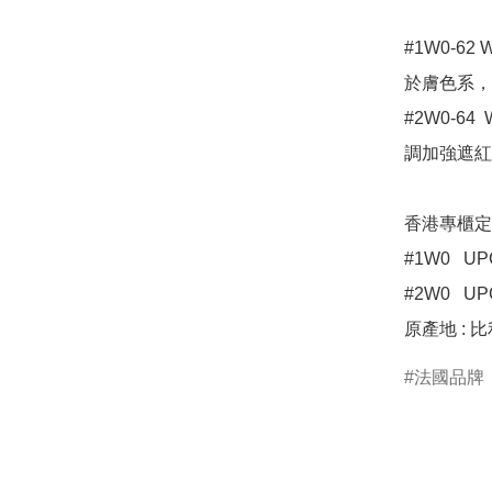
#1W0-62
於膚色系，
#2W0-64 
調加強遮紅點
香港專櫃定價 H
#1W0   UPC
#2W0   UPC
法國品牌