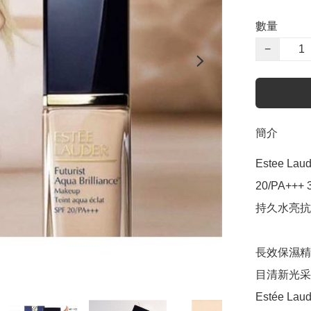
數量
−
簡介
Estee Laud
20/PA+++ 3
持久水亮抗
長效保濕精
目清新光采
Estée 