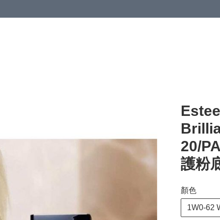
Estee
Brill
20/
護粉底
顏色
1W0-62 W