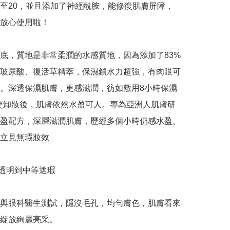
升至20，並且添加了神經酰胺，能修復肌膚屏障，
放心使用啦！

底，質地是非常柔潤的水感質地，因為添加了83% 
玻尿酸、復活草精萃，保濕鎖水力超強，有肉眼可
。深透保濕肌膚，更感滋潤，彷如敷用8小時保濕
使卸妝後，肌膚依然水盈可人。專為亞洲人肌膚研
盈配方，深層滋潤肌膚，歷經多個小時仍感水盈。
立見無瑕妝效

 透明到中等遮瑕

與眼科醫生測試，隱沒毛孔，均勻膚色，肌膚看來
綻放絢麗亮采。
