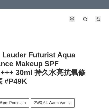
 Lauder Futurist Aqua
iance Makeup SPF
PA+++ 30ml 持久水亮抗氧修
 #P49K
arm Porcelain
2W0-64 Warm Vanilla