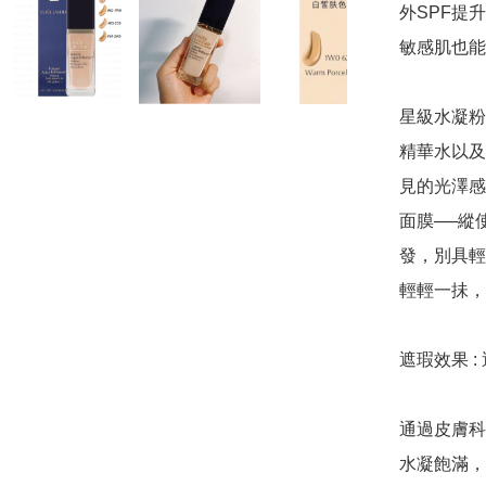
外SPF提
敏感肌也能
星級水凝粉
精華水以及
見的光澤感
面膜──縱
發，別具輕
輕輕一抺，
遮瑕效果 :
通過皮膚科
水凝飽滿，