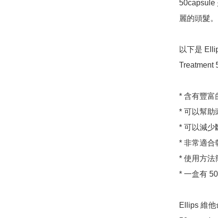
50cap
麗的頭髮。

以下是 Elli
Treatmen
* 含有豐
* 可以幫
* 可以減少
* 非常適
* 使用方
* 一盒有 
Ellips 維他