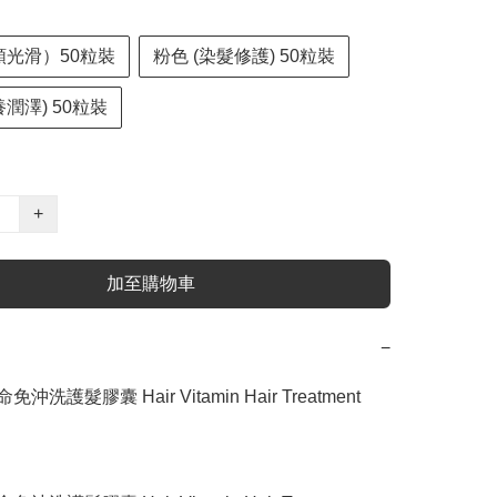
順光滑）50粒裝
粉色 (染髮修護) 50粒裝
養潤澤) 50粒裝
+
加至購物車
−
命免沖洗護髮膠囊 Hair Vitamin Hair Treatment 