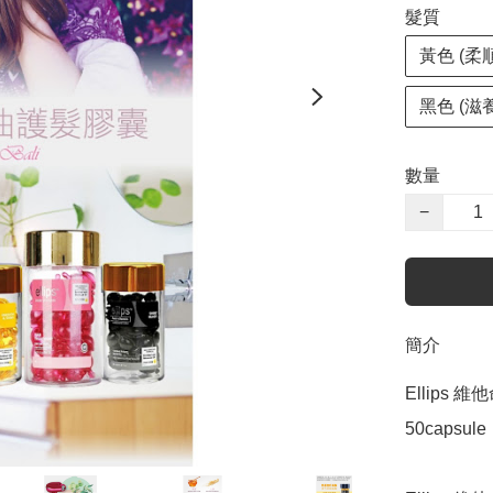
髮質
黃色 (柔
黑色 (滋
數量
−
簡介
Ellips 維他
50capsule
