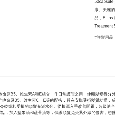
50cap
康、美麗的
品，Ellips
Treatme
護髮用品
）－維他命原B5、維生素A和E組合，作日常護理之用，使頭髮變得
香味，以維他命原B5、維生素C，E等的配搭，旨在安撫受損髮質結
令乾燥和受損的頭髮充滿水分。從根源入手改善問題，超級適合
潤澤」為重點，加入堅果油和蘆薈油等，保護頭髮免受紫外線的侵害，