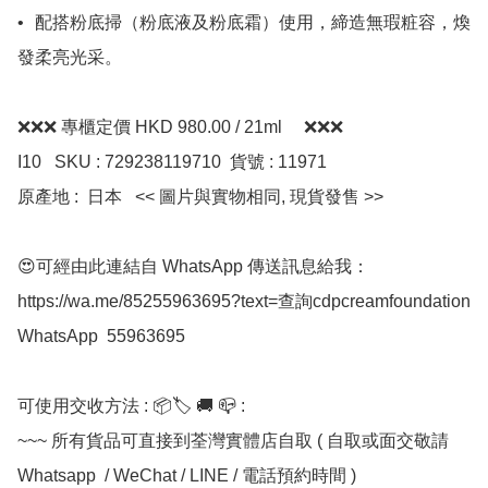
•	配搭粉底掃（粉底液及粉底霜）使用，締造無瑕粧容，煥
發柔亮光采。

❌❌❌ 專櫃定價 HKD 980.00 / 21ml     ❌❌❌

I10   SKU : 729238119710  貨號 : 11971 

原產地 :  日本   << 圖片與實物相同, 現貨發售 >>

😍可經由此連結自 WhatsApp 傳送訊息給我：
https://wa.me/85255963695?text=查詢cdpcreamfoundation

WhatsApp  55963695

可使用交收方法 : 📦🏷 🚚 📪 :

~~~ 所有貨品可直接到荃灣實體店自取 ( 自取或面交敬請 
Whatsapp  / WeChat / LINE / 電話預約時間 ) 
