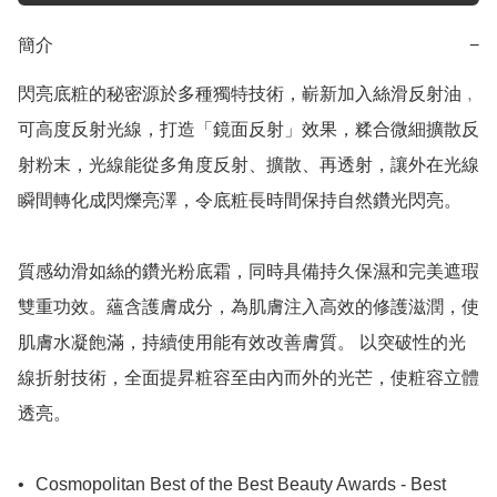
簡介
−
閃亮底粧的秘密源於多種獨特技術，嶄新加入絲滑反射油﹐
可高度反射光線，打造「鏡面反射」效果，糅合微細擴散反
射粉末，光線能從多角度反射、擴散、再透射，讓外在光線
瞬間轉化成閃爍亮澤，令底粧長時間保持自然鑽光閃亮。

質感幼滑如絲的鑽光粉底霜，同時具備持久保濕和完美遮瑕
雙重功效。蘊含護膚成分，為肌膚注入高效的修護滋潤，使
肌膚水凝飽滿，持續使用能有效改善膚質。 以突破性的光
線折射技術，全面提昇粧容至由內而外的光芒，使粧容立體
透亮。

•	Cosmopolitan Best of the Best Beauty Awards - Best 