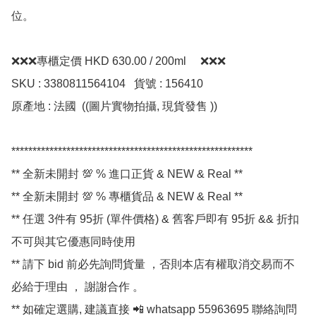
位。

❌❌❌專櫃定價 HKD 630.00 / 200ml     ❌❌❌

SKU : 3380811564104   貨號 : 156410 

原產地 : 法國  ((圖片實物拍攝, 現貨發售 ))

*********************************************************

** 全新未開封 💯 % 進口正貨 & NEW & Real **

** 全新未開封 💯 % 專櫃貨品 & NEW & Real **

** 任選 3件有 95折 (單件價格) & 舊客戶即有 95折 && 折扣
不可與其它優惠同時使用

** 請下 bid 前必先詢問貨量 ，否則本店有權取消交易而不
必給于理由 ， 謝謝合作 。

** 如確定選購, 建議直接 📲 whatsapp 55963695 聯絡詢問