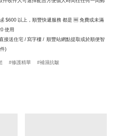
滿💰 $600 以上，順豐快遞服務 都是 🆓 免費或未滿
20 使用

老
修護精華
補濕抗皺