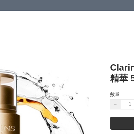
Clar
精華 5
數量
−