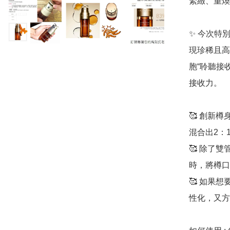
緊緻、重煥
✨ 今次特
現珍稀且高
胞“聆聽接收系
接收力。

🥰 創新
混合出2：1
🥰 除了
時，將樽口
🥰 如果
性化，又方