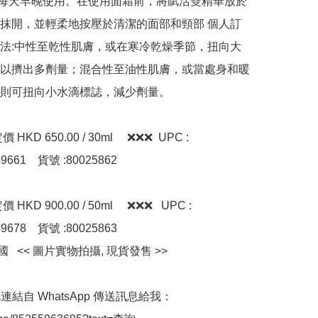
: 每天早晚使用。在使用面霜前，將賦活雙精華放於
抹開，並輕柔地按壓於清潔的面部和頸部 個人訂
法:中性至乾性肌膚，或在寒冷乾燥季節，扭向大
以擠出多劑量；混合性至油性肌膚，或當處身和暖
則可扭向小水滴標誌，減少劑量。

KD 650.00 / 30ml     ❌❌❌  UPC : 
9661    貨號 :80025862

KD 900.00 / 50ml     ❌❌❌   UPC : 
9678    貨號 :80025863

國   << 圖片實物拍攝, 現貨發售 >>

連結自 WhatsApp 傳送訊息給我：