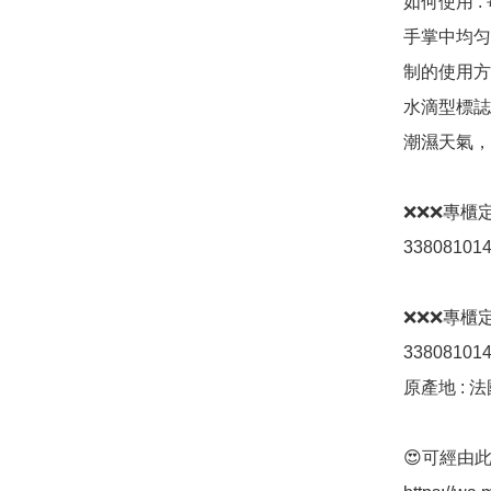
如何使用 
手掌中均匀
制的使用方
水滴型標誌
潮濕天氣，
❌❌❌專櫃定價 H
338081014
❌❌❌專櫃定價 H
338081014
原產地 : 法
😍可經由此