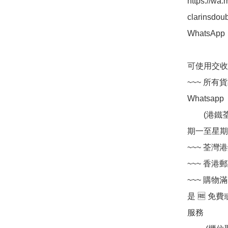
https://w
clarinsdou
WhatsApp 
可使用交收方法 
~~~ 所有
Whatsapp 
        (港鐵荃灣站 A 出口, 荃灣中央圖書館側邊) 辦公時間 : 星
期一至星期五  
~~~ 荃灣港
~~~ 香港郵政
~~~ 購物
是 🆓 免費
服務
