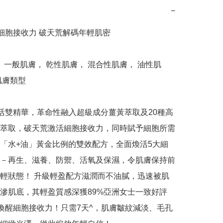
−
型： 一般肌膚， 乾性肌膚， 混合性肌膚， 油性肌
膚類型

賦活雙精華，革命性融入超級成分薑黃萃取及20種高
萃取，破天荒激活細胞接收力，同時賦予細胞所需
「水+油」黃金比例的雙效配方，全面煥活5大細
－再生、滋養、防禦、活氧及保濕，令肌膚保持前
輕狀態！ 升級輕盈配方滋潤而不油膩，迅速被肌
滲肌底，其輕盈質感深獲89%亞洲女士一致好評
，喚醒細胞接收力！只需7天^，肌膚皺紋減淡、毛孔