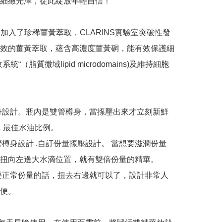
細緻光澤，從此綻放年輕自信！

別加入了珍稀薑黃萃取，CLARINS實驗室突破性發
效的薑黃萃取，蘊含高濃度薑黃硐，能有效保護細
統“（脂質微域lipid microdomains)及維持細胞
樽身設計。瓶內是雙管樽身，當揼壓出來才立刻新鮮
 最佳水油比例。

雙管樽身設計 ,自訂份量揼壓設計。 當想要滋潤份量
扭向左邊大水滴位置，就有雙倍份量的精華。

想要正常份量的話，扭去右邊就可以了，設計非常人
便。
