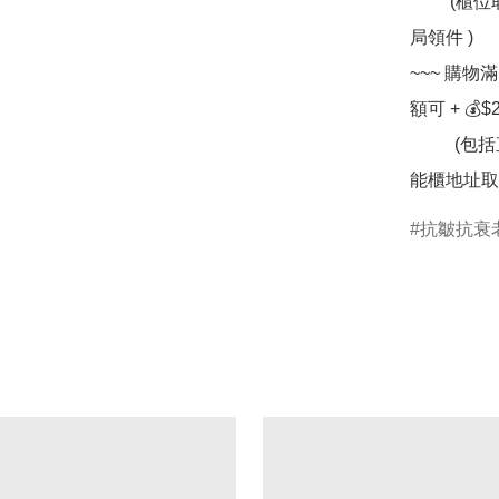
         (櫃位取件收件人可選擇配合方便個人時間往任何一間郵
局領件 )

~~~ 購物
額可 + 💰$
          (包括直接送住宅 / 寫字樓 /  順豐站網點提取或於順便智
抗皺抗衰