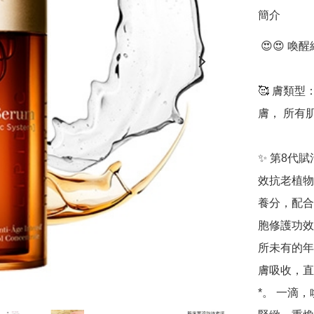
簡介
 😍😍 喚醒細胞接收力 破天荒解碼年輕肌密

🥰 膚類
膚， 所有肌
✨ 第8代
效抗老植物
養分，配合
胞修護功效
所未有的年
膚吸收，直
*。 一滴