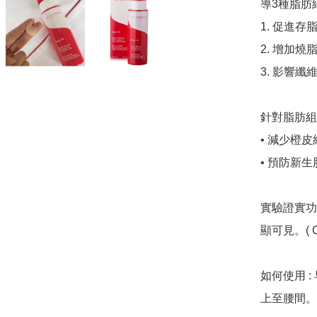
導3種脂肪
1. 促進
2. 增加燒
3. 影響
針對脂肪組
• 減少橙皮
• 預防新生
實驗證實功
顯可見。( C
如何使用 
上至腰間。