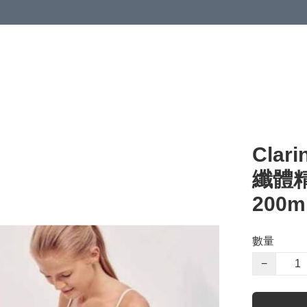
Clar
纖體精華
200m
數量
−