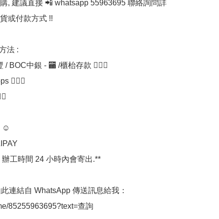
購, 建議直接 📲 whatsapp 55963695 聯絡詢問詳
或付款方式 !!

方法 :

/ BOC中銀 - 🏧 /櫃枱存款 💁🏼‍♀

 💁🏼‍♀

‍♀

☺

IPAY

 辦工時間 24 小時內會寄出.**

可經由此連結自 WhatsApp 傳送訊息給我：
.me/85255963695?text=查詢
