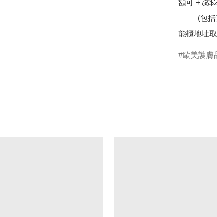
額可 + 💰$
          (包括直接送住宅 / 寫字樓 /  順豐站網點提取或於順便智
能櫃地址取
歐美護膚