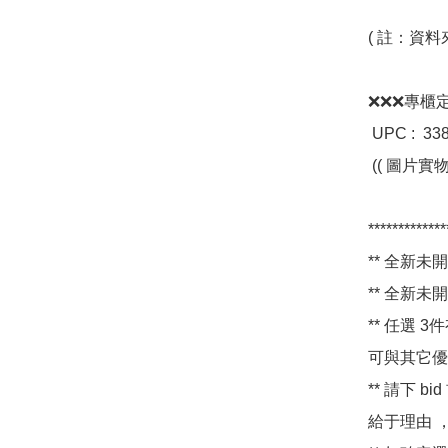
( 註：資料
❌❌❌專櫃定價 H
 UPC :  3380810120325     貨號 : .80020739    原產地 : 法國 

 (( 圖片實物拍攝, 現貨發售 ))

*************
** 全新未開封
** 全新未開封
** 任選 3
可與其它優
** 請下 
給于理由 ，