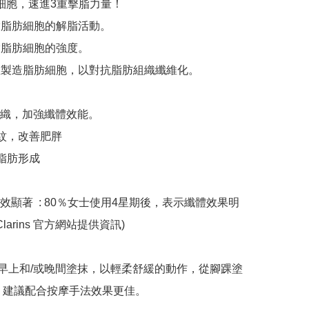
細胞，速進3重擊脂力量！

存脂脂肪細胞的解脂活動。

脂脂肪細胞的強度。

纖維製造脂肪細胞，以對抗脂肪組織纖維化。

織，加強纖體效能。

紋，改善肥胖

脂肪形成

效顯著  : 80％女士使用4星期後，表示纖體效果明
larins 官方網站提供資訊)

: 早上和/或晚間塗抹，以輕柔舒緩的動作，從腳踝塗
 建議配合按摩手法效果更佳。
