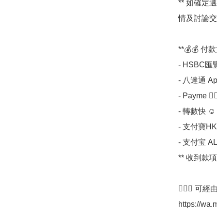
** 如確定選
情及討論交貨
**💰💰 付款
- HSBC匯豐 
- 八達通 Apps
- Payme 💁🏼
- 轉數快 ☺

- 支付寶HK 
- 支付宝 AL
** 收到款項
💁🏼‍♀ 
https://wa