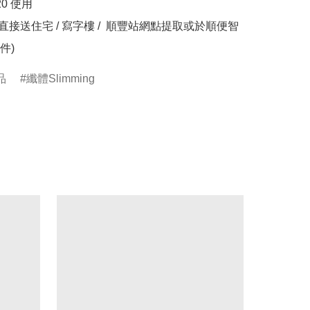
20 使用

件)
品
纖體Slimming