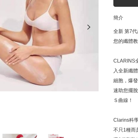
簡介
全新 第7
您的纖體教練
CLARI
入全新纖體
細胞，爆發
速助您擺脫
Ｓ曲線！

Clarins
不只1種而