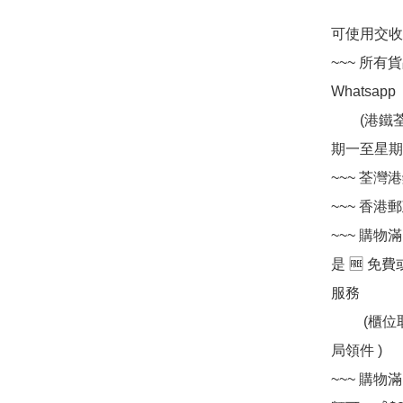
可使用交收方法 
~~~ 所有
Whatsapp 
        (港鐵荃灣站 A 出口, 荃灣中央圖書館側邊) 辦公時間 : 星
期一至星期五  
~~~ 荃灣港
~~~ 香港郵政
~~~ 購物
是 🆓 免費
服務

         (櫃位取件收件人可選擇配合方便個人時間往任何一間郵
局領件 )

~~~ 購物