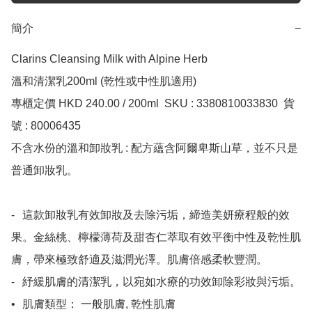
簡介
−
Clarins Cleansing Milk with Alpine Herb

溫和清潔乳200ml (乾性或中性肌適用)

專櫃定價 HKD 240.00 / 200ml  SKU : 3380810033830  貨
號 : 80006435

不含水份的溫和卸妝乳 : 配方蘊含阿爾卑斯山草，並不只是
普通卸妝乳。

-	這款卸妝乳有效卸妝及去除污垢，締造美妍療程般的效
果。金絲桃、檸檬薄荷及甜杏仁萃取有效平衡中性及乾性肌
膚，帶來極致舒適及滋潤光澤。肌膚倍感柔軟豐潤。

-	紓緩肌膚的清潔乳，以宛如水療的功效卸除彩妝與污垢。

•	肌膚類型： 一般肌膚, 乾性肌膚
