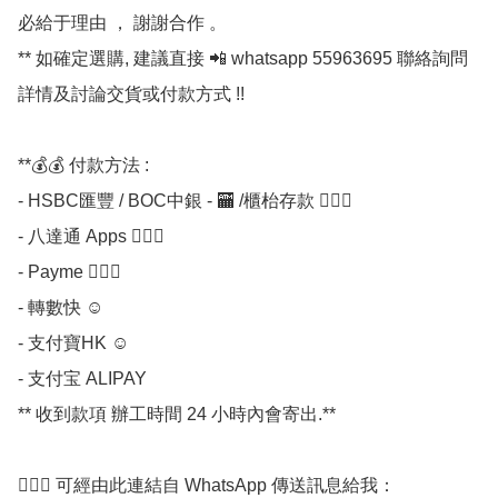
必給于理由 ， 謝謝合作 。

** 如確定選購, 建議直接 📲 whatsapp 55963695 聯絡詢問
詳情及討論交貨或付款方式 !!

**💰💰 付款方法 :

- HSBC匯豐 / BOC中銀 - 🏧 /櫃枱存款 💁🏼‍♀

- 八達通 Apps 💁🏼‍♀

- Payme 💁🏼‍♀

- 轉數快 ☺

- 支付寶HK ☺

- 支付宝 ALIPAY

** 收到款項 辦工時間 24 小時內會寄出.**

💁🏼‍♀ 可經由此連結自 WhatsApp 傳送訊息給我：