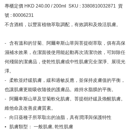
專櫃定價 HKD 240.00 / 200ml  SKU : 3380810032871  貨
號 : 80006231

不含酒精，以豐富植物萃取調配，有效調和及煥活肌膚。

-	含有溫和的甘菊、阿爾卑斯山草與菩提樹萃取，俱有高保
濕補水效果，在潔面後使用能起動再次清潔功效，可卸除任
何殘留的潔膚品，使乾性肌膚或中性肌膚完全潔淨、展現光
澤。

-	柔軟並紓緩肌膚，緩和過敏反應，並保持皮膚值的平衡，
也讓肌膚更能吸收隨後的護膚品。維持水脂膜的平衡。

-	阿爾卑斯山草及甘菊軟化肌膚。菩提樹紓緩及煥醒肌膚。
維他命及改善皮膚質素。

-	向日葵種子所萃取出的油脂，具有潤澤與保護特性

•	肌膚類型： 一般肌膚, 乾性肌膚
