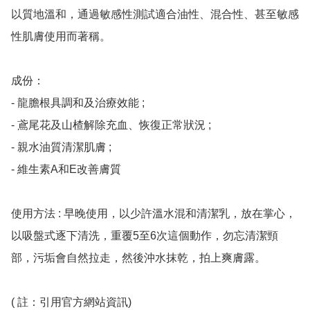
以質地溫和，通過敏感性測試適合油性、混合性、甚至敏感
性肌膚使用而著稱。

成份： 

- 龍膽根具調和及治療效能 ;

- 鳶尾花及山楂解除充血、恢復正常狀況 ;

- 親水油質清潔肌膚 ;

- 維生素A和E改善膚質 

使用方法 : 早晚使用，以少許溫水混和清潔乳，放在掌心，
以吸盤式逐下清洗，重覆5至6次這個動作，勿忘清潔頸
部，污垢會自然拉走，然後沖水抹乾，拍上爽膚露。

( 註：引用官方網站資訊)
