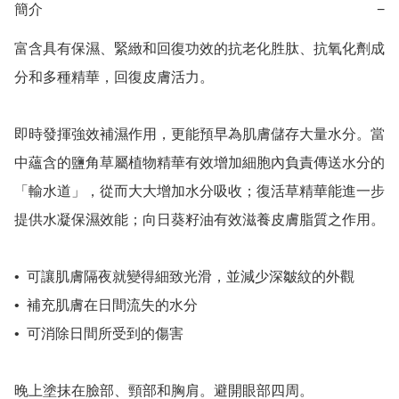
簡介
−
富含具有保濕、緊緻和回復功效的抗老化胜肽、抗氧化劑成
分和多種精華，回復皮膚活力。

即時發揮強效補濕作用，更能預早為肌膚儲存大量水分。當
中蘊含的鹽角草屬植物精華有效增加細胞內負責傳送水分的 
「輸水道」，從而大大增加水分吸收；復活草精華能進一步
提供水凝保濕效能；向日葵籽油有效滋養皮膚脂質之作用。

•  可讓肌膚隔夜就變得細致光滑，並減少深皺紋的外觀

•  補充肌膚在日間流失的水分

•  可消除日間所受到的傷害

晚上塗抹在臉部、頸部和胸肩。避開眼部四周。
